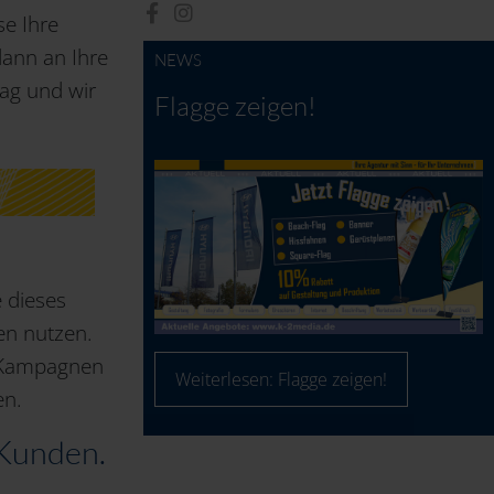
se Ihre
dann an Ihre
NEWS
ag und wir
Flagge zeigen!
 dieses
en nutzen.
l Kampagnen
Weiterlesen: Flagge zeigen!
en.
 Kunden.